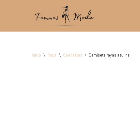
Saltar
al
contenido
Inicio
\
Ropa
\
Camisetas
\
Camiseta rayas azulina