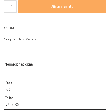
Añadir al carrito
SKU:
N/D
Categorías:
Ropa
,
Vestidos
Información adicional
Peso
N/D
Tallas
M/L, XL/XXL