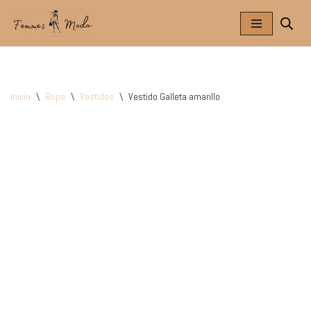
Saltar
al
contenido
Inicio
\
Ropa
\
Vestidos
\
Vestido Galleta amarillo