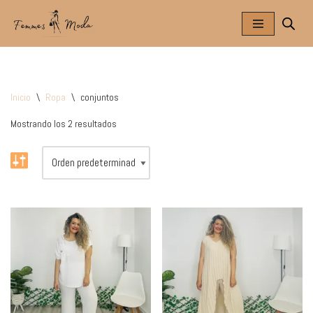
Saltar
al
contenido
Inicio
\
Ropa
\
conjuntos
Mostrando los 2 resultados